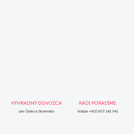
Krmivo pre psov
Krmivo pre mačky
VÝHRADNÝ DOVOZCA
RADI PORADÍME
pre Česko a Slovensko
Volajte +420 603 142 041