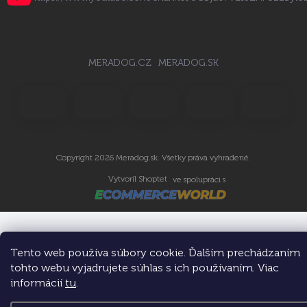
MERADOG.CZ
MERADOG.SK
Copyright 2026
Meradog.sk
. Všetky práva vyhradené.
Vytvoril Shoptet
ve spolupráci s
Tento web používa súbory cookie. Ďalším prechádzaním
tohto webu vyjadrujete súhlas s ich používaním. Viac
informácií
tu
.