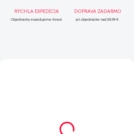
RÝCHLA EXPEDÍCIA
DOPRAVA ZADARMO
Objednávky expedujeme ihned.
pri objednávke nad 69,99 €.
ZADARMO
ZADARM
SKLADOM
SKLADOM
Mera Exklusiv
Mera Exklusiv
Sensitive Junior
Sensitive Adult morka