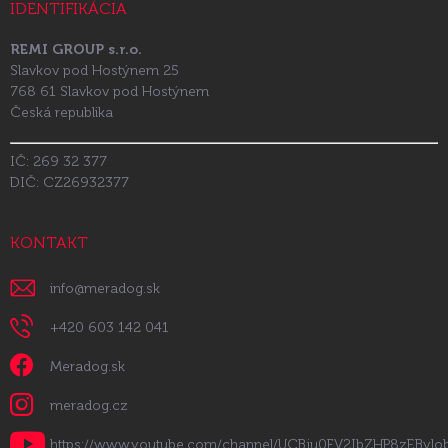
IDENTIFIKÁCIA
REMI GROUP s.r.o.
Slavkov pod Hostýnem 25
768 61 Slavkov pod Hostýnem
Česká republika
IČ: 269 32 377
DIČ: CZ26932377
KONTAKT
info
@
meradog.sk
+420 603 142 041
Meradog.sk
meradog.cz
https://www.youtube.com/channel/UCBju0FV2IbZHP8zEByl