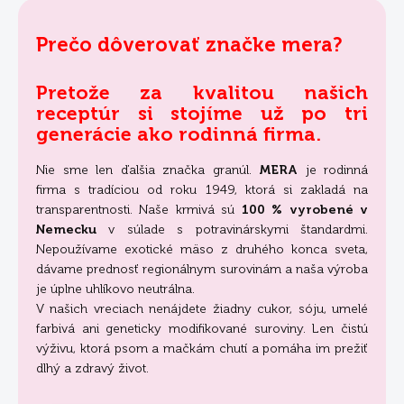
Prečo dôverovať značke mera?
Pretože za kvalitou našich
receptúr si stojíme už po tri
generácie ako rodinná firma.
Nie sme len ďalšia značka granúl.
MERA
je rodinná
firma s tradíciou od roku 1949, ktorá si zakladá na
transparentnosti. Naše krmivá sú
100 % vyrobené v
Nemecku
v súlade s potravinárskymi štandardmi.
Nepoužívame exotické mäso z druhého konca sveta,
dávame prednosť regionálnym surovinám a naša výroba
je úplne uhlíkovo neutrálna.
V našich vreciach nenájdete žiadny cukor, sóju, umelé
farbivá ani geneticky modifikované suroviny. Len čistú
výživu, ktorá psom a mačkám chutí a pomáha im prežiť
dlhý a zdravý život.